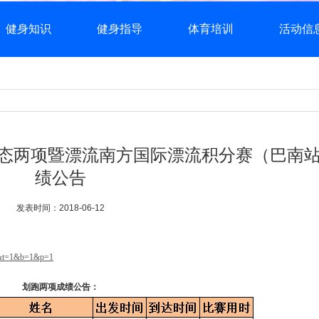
健身知识
健身指导
体育培训
活动信
跑生态两项暨漂流南方国际漂流积分赛（巴南
绩公告
发表时间：2018-06-12
=1&t=1&b=1&p=1
划跑两项成绩公告：