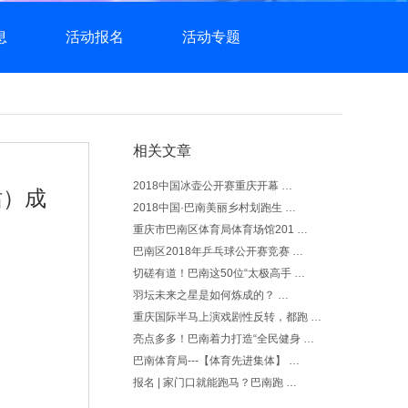
息
活动报名
活动专题
相关文章
2018中国冰壶公开赛重庆开幕 …
站）成
2018中国·巴南美丽乡村划跑生 …
重庆市巴南区体育局体育场馆201 …
巴南区2018年乒乓球公开赛竞赛 …
切磋有道！巴南这50位“太极高手 …
羽坛未来之星是如何炼成的？ …
重庆国际半马上演戏剧性反转，都跑 …
亮点多多！巴南着力打造“全民健身 …
巴南体育局---【体育先进集体】 …
报名 | 家门口就能跑马？巴南跑 …