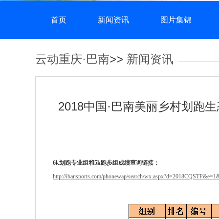
首页
新闻资讯
图片集锦
云动重庆·巴南
>>
新闻资讯
2018中国·巴南美丽乡村划
6k划跑专业组和5k跑步组成绩查询链接：
http://ibansports.com/phonewap/search/wx.aspx?d=2018CQSTP&e