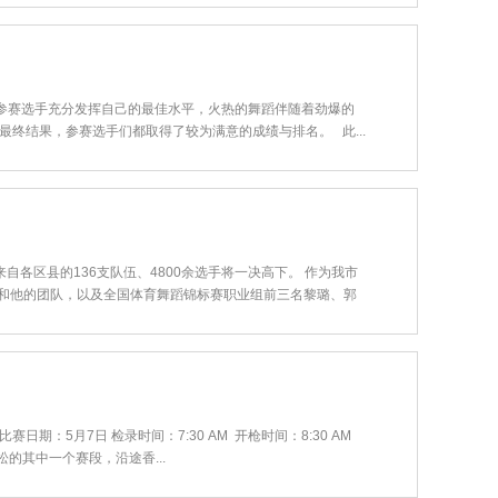
有参赛选手充分发挥自己的最佳水平，火热的舞蹈伴随着劲爆的
终结果，参赛选手们都取得了较为满意的成绩与排名。 此...
各区县的136支队伍、4800余选手将一决高下。 作为我市
强和他的团队，以及全国体育舞蹈锦标赛职业组前三名黎璐、郭
：5月7日 检录时间：7:30 AM 开枪时间：8:30 AM
的其中一个赛段，沿途香...