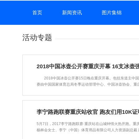
首页
新闻资讯
图片集锦
活动专题
2018中国冰壶公开赛重庆开幕 16支冰
2018中国冰壶公开赛15日晚在重庆开幕。包括东道主中国
赛由中国国家体育总局冬季运动管理中心、中国冰壶协会、重庆
队、2014年...
李宁路跑联赛重庆站收官 跑友们用10K
5月7日，2017李宁路跑联赛·重庆站在山城钟情火热开跑
杨林会女士、李宁（中国）体育用品有限公司人力资源副总裁 
为这场盛事...