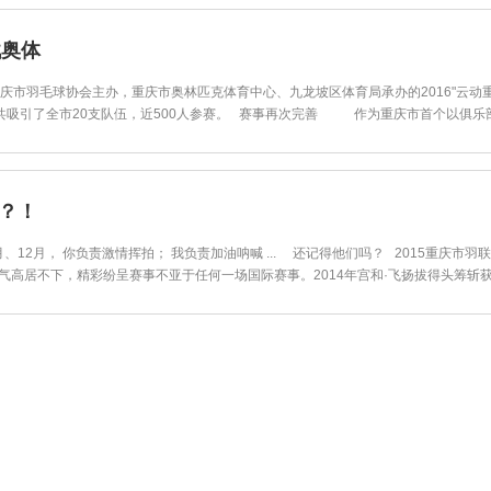
战奥体
庆市羽毛球协会主办，重庆市奥林匹克体育中心、九龙坡区体育局承办的2016"云动
吸引了全市20支队伍，近500人参赛。 赛事再次完善 作为重庆市首个以俱乐部
了？！
月、12月， 你负责激情挥拍； 我负责加油呐喊 ... 还记得他们吗？ 2015重
高居不下，精彩纷呈赛事不亚于任何一场国际赛事。2014年宫和·飞扬拔得头筹斩获冠军
公示！
！ 这场盛大的羽球联赛备受关注。 经过今晚的小组抽签仪式后， 各参赛队伍的名单也
 练 兵 秦子渊 王 军 杨 刚 女：刘姝玲 刘婷婷 田钊颖 张 莹 周冰悦