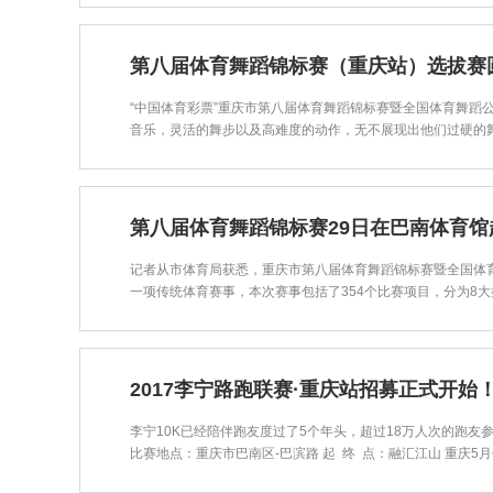
第八届体育舞蹈锦标赛（重庆站）选拔赛
“中国体育彩票”重庆市第八届体育舞蹈锦标赛暨全国体育舞
音乐，灵活的舞步以及高难度的动作，无不展现出他们过硬的舞
第八届体育舞蹈锦标赛29日在巴南体育馆
记者从市体育局获悉，重庆市第八届体育舞蹈锦标赛暨全国体育舞
一项传统体育赛事，本次赛事包括了354个比赛项目，分为8
青进行现场表演...
2017李宁路跑联赛·重庆站招募正式开始
李宁10K已经陪伴跑友度过了5个年头，超过18万人次的跑友参加
比赛地点：重庆市巴南区-巴滨路 起 终 点：融汇江山 重庆