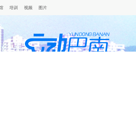
馆
培训
视频
图片