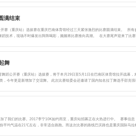
圆满结束
蹈公开赛（重庆站）选拔赛在重庆巴南体育馆经过三天紧张激烈的比赛圆满结束。 所
蹈技术，现场不时爆发出阵阵喝彩，频频将比赛推向高潮。 在大赛尾声迎来了比赛最
起舞
蹈公开赛（重庆站）选拔赛，将于本月29日至5月1日在巴南区体育馆拉开战幕，来自
大类，今年更是新增加了交谊舞。 此次比赛组委会还邀请了国内知名拉丁舞选手邵克
！
了我们的比赛。2017李宁10K如约而至，重庆站招募正在火热进行中。 赛事信息 比赛日期
5月份平均气温在21℃左右，非常适合路跑。而这次比赛的路线巴滨路也是重庆国际马拉松