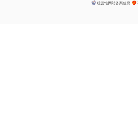
经营性网站备案信息