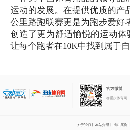
运动的发展。在提供优质的产品
公里路跑联赛更是为跑步爱好
创造了更为舒适愉悦的运动体验
让每个跑者在10K中找到属于
官方微博
@重庆体育网
关于我们
丨
本站介绍
丨
成功案例