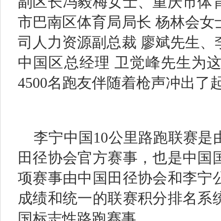
副区长冯毅梅女士、重庆市体
市巴南区体育局局长 杨林会女
司人力资源副总裁 廖斌先生、
中国区总经理 卫觉峰先生为
4500名跑友伴随着枪声冲出
李宁中国10公里路跑联赛是
田径协会官方赛事，也是中国
项赛事由中国田径协会和李宁
成绩和统一的联赛积分排名系
国标志性路跑赛事。