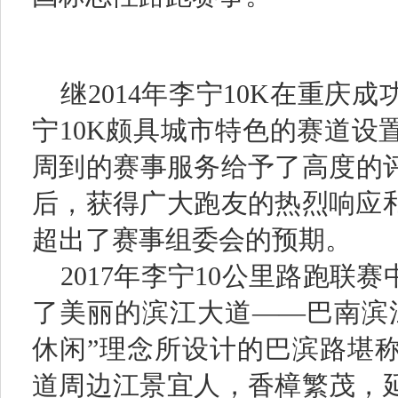
继2014年李宁10K在重
宁10K颇具城市特色的赛道设
周到的赛事服务给予了高度的评
后，获得广大跑友的热烈响应
超出了赛事组委会的预期。
2017年李宁10公里路跑
了美丽的滨江大道——巴南滨
休闲”理念所设计的巴滨路堪
道周边江景宜人，香樟繁茂，